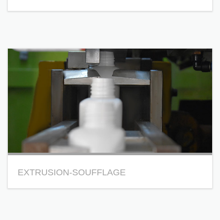
Un atelier d’injection plastique composé de presses
de différentes capacités variantes
de 25 à 220
tonnes.
PLUS DÉTAILS
EXTRUSION-SOUFFLAGE
un atelier d’extrusion soufflage composé de
machines avec une capacité de flaconnage de 75 ml