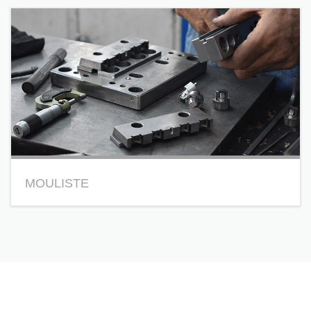
à 2 Litres.
PLUS DÉTAILS
MOULISTE
PLUS DÉTAILS
Cliquez sur le pin puis sur
A2FO
pour accéder à l’itinéraire sur
le site ou l’application Google map.